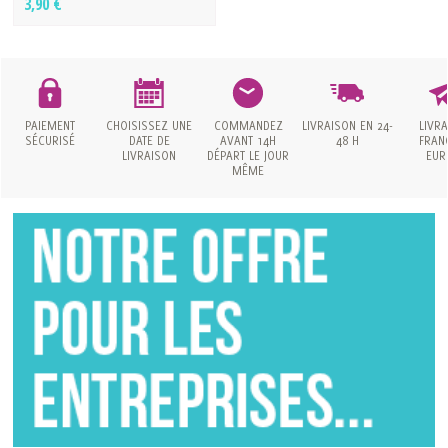
3,90 €
PAIEMENT
CHOISISSEZ UNE
COMMANDEZ
LIVRAISON
EN 24-
LIVR
SÉCURISÉ
DATE
DE
AVANT 14H
48 H
FRAN
LIVRAISON
DÉPART LE JOUR
EUR
MÊME