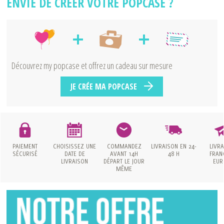
ENVIE DE CRÉER VOTRE POPCASE ?
Découvrez my popcase et offrez un cadeau sur mesure
JE CRÉE MA POPCASE
PAIEMENT
CHOISISSEZ UNE
COMMANDEZ
LIVRAISON
EN 24-
LIVR
SÉCURISÉ
DATE
DE
AVANT 14H
48 H
FRAN
LIVRAISON
DÉPART LE JOUR
EUR
MÊME