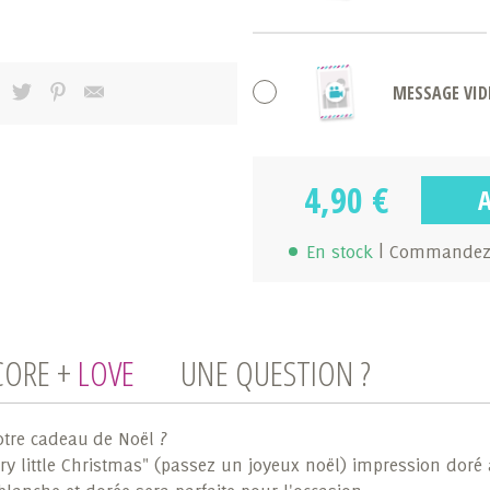
MESSAGE VID
4,90 €
En stock
| Commandez 
CORE +
LOVE
UNE QUESTION ?
otre cadeau de Noël ?
y little Christmas" (passez un joyeux noël) impression doré 