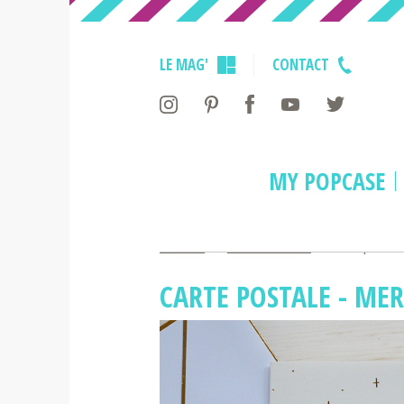
LE MAG'
CONTACT
MY POPCASE
Accueil
>
Cadeau Noël
>
Carte posta
CARTE POSTALE - ME