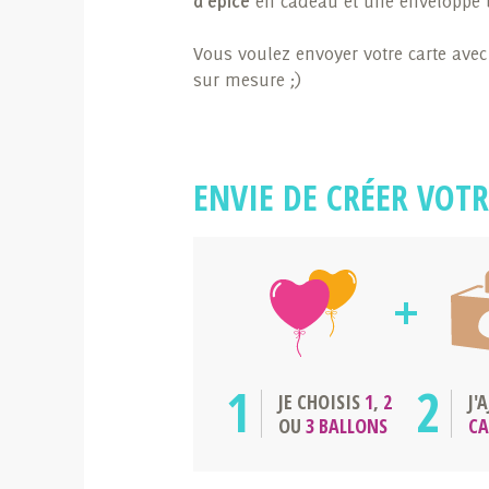
d'épice
en cadeau et une enveloppe bl
Vous voulez envoyer votre carte avec
sur mesure ;)
ENVIE DE CRÉER VOTR
1
2
JE CHOISIS
1
,
2
J'
OU
3 BALLONS
C