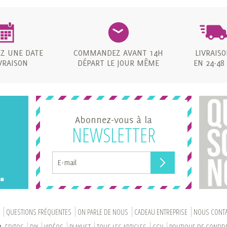
EZ UNE DATE
COMMANDEZ AVANT 14H
LIVRAIS
VRAISON
DÉPART LE JOUR MÊME
EN 24-48
Abonnez-vous à la
NEWSLETTER
N
QUESTIONS FRÉQUENTES
ON PARLE DE NOUS
CADEAU ENTREPRISE
NOUS CONT
'
EDITOS
DIY
VIDÉOS
PLAYLIST
TOUS LES ARTICLES
CGV
POLITIQUE DE CONFIDE