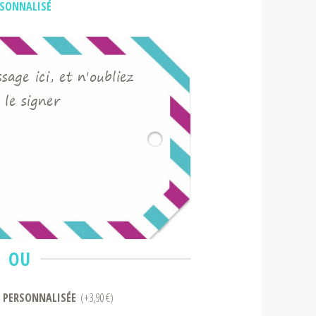
RSONNALISÉ
age ici, et n'oubliez
 le signer
OU
 PERSONNALISÉE
(+3,90 €)