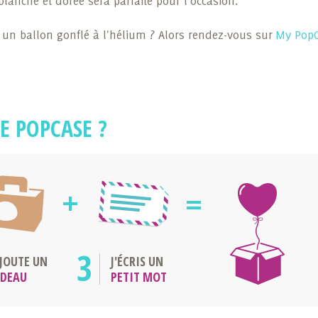
anche et dorée sera parfaite pour l'occasion.
 un ballon gonflé à l'hélium ? Alors rendez-vous sur
My Pop
E POPCASE ?
3
AJOUTE UN
J'ÉCRIS UN
ADEAU
PETIT MOT