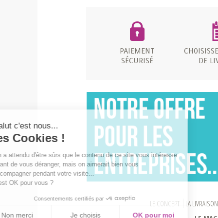
PAIEMENT
CHOISISS
SÉCURISÉ
DE LI
Salut c'est nous...
les Cookies !
On a attendu d'être sûrs que le contenu
de ce site vous intéresse avant de
vous déranger, mais on aimerait bien vous accompagner pendant
votre visite...
C'est OK pour vous ?
Consentements certifiés par
LE CONCEPT
LA LIVRAISO
Non merci
Je choisis
OK pour moi
LE MAG