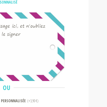
RSONNALISÉ
age ici, et n'oubliez
 le signer
OU
 PERSONNALISÉE
(+3,90 €)