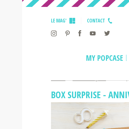
LE MAG'
CONTACT
MY POPCASE
Accueil
>
Cadeau Original
>
Box Surp
BOX SURPRISE - ANN