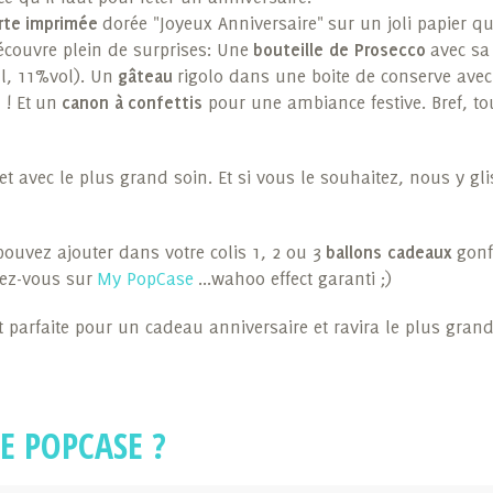
rte imprimée
dorée "Joyeux Anniversaire" sur un joli papier qu
découvre plein de surprises: Une
bouteille de Prosecco
avec s
ml, 11%vol). Un
gâteau
rigolo dans une boite de conserve avec
y ! Et un
canon à confettis
pour une ambiance festive. Bref, to
t avec le plus grand soin. Et si vous le souhaitez, nous y gl
pouvez ajouter dans votre colis 1, 2 ou 3
ballons cadeaux
gonfl
ndez-vous sur
My PopCase
...wahoo effect garanti ;)
est parfaite pour un cadeau anniversaire et ravira le plus gra
E POPCASE ?