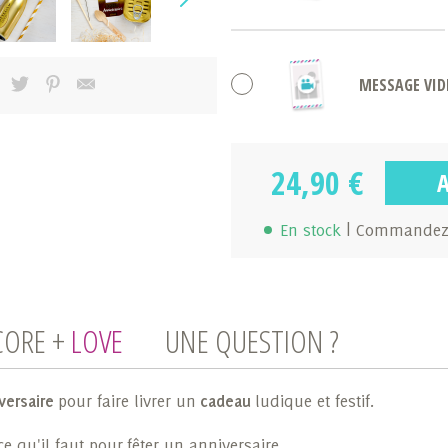
MESSAGE VID
24,90 €
En stock
| Commandez 
CORE +
LOVE
UNE QUESTION ?
versaire
pour faire livrer un
cadeau
ludique et festif.
ce qu'il faut pour fêter un anniversaire.