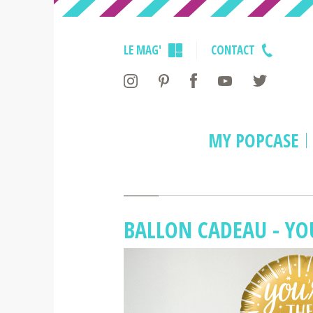
LE MAG'
CONTACT
MY POPCASE
Accueil
>
Ballon Cadeau - You are th
BALLON CADEAU - YO