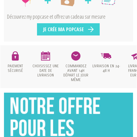
Découvrez my popcase et offrez un cadeau sur mesure
JE CRÉE MA POPCASE
PAIEMENT
CHOISISSEZ UNE
COMMANDEZ
LIVRAISON
EN 24-
LIVR
SÉCURISÉ
DATE
DE
AVANT 14H
48 H
FRAN
LIVRAISON
DÉPART LE JOUR
EUR
MÊME