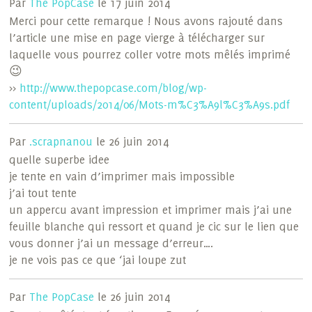
Par
The PopCase
le 17 juin 2014
Merci pour cette remarque ! Nous avons rajouté dans
l’article une mise en page vierge à télécharger sur
laquelle vous pourrez coller votre mots mêlés imprimé
😉
>>
http://www.thepopcase.com/blog/wp-
content/uploads/2014/06/Mots-m%C3%A9l%C3%A9s.pdf
Par
.scrapnanou
le 26 juin 2014
quelle superbe idee
je tente en vain d’imprimer mais impossible
j’ai tout tente
un appercu avant impression et imprimer mais j’ai une
feuille blanche qui ressort et quand je cic sur le lien que
vous donner j’ai un message d’erreur….
je ne vois pas ce que ‘jai loupe zut
Par
The PopCase
le 26 juin 2014