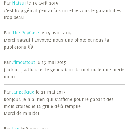
Par
Natsui
le 15 avril 2015
c’est trop génial j’en ai fais un et je vous le garanti il est
trop beau
Par
The PopCase
le 15 avril 2015
Merci Natsui ! Envoyez nous une photo et nous la
publierons 😉
Par
.fimoettout
le 13 mai 2015
j adore, j adhere et le generateur de mot mele une tuerie
merci
Par
.angelique
le 21 mai 2015
bonjour, je n’ai rien qui s’affiche pour le gabarit des
mots croisés et la grille déjà remplie
Merci de m’aider
Par
Lau
le 8 juin 2015