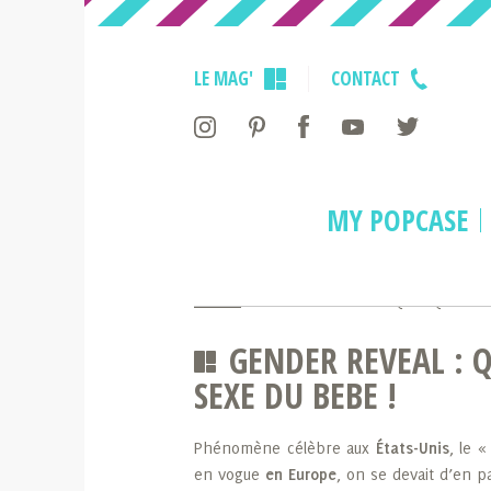
LE MAG'
CONTACT
MY POPCASE
Home
>
GENDER REVEAL : QUELQUES ID
GENDER REVEAL : 
SEXE DU BEBE !
Phénomène célèbre aux
États-Unis
, le 
en vogue
en Europe
, on se devait d’en pa