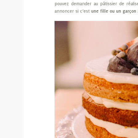
pouvez demander au pâtissier de réali
annoncer si c’est
une fille ou un garçon