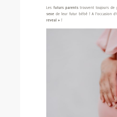
Les
futurs parents
trouvent toujours de 
sexe
de leur futur bébé ! A l’occasion d’
reveal »
!