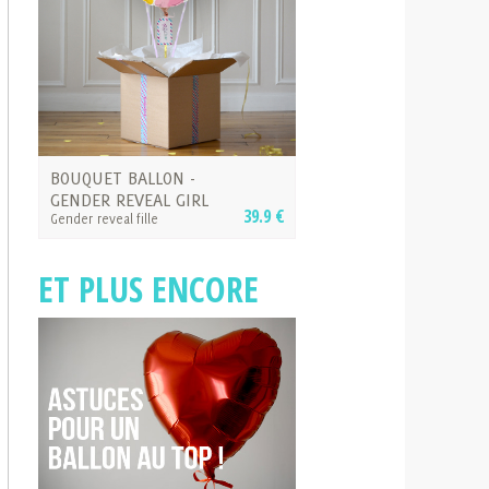
BOUQUET BALLON -
GENDER REVEAL GIRL
39.9 €
Gender reveal fille
ET PLUS ENCORE