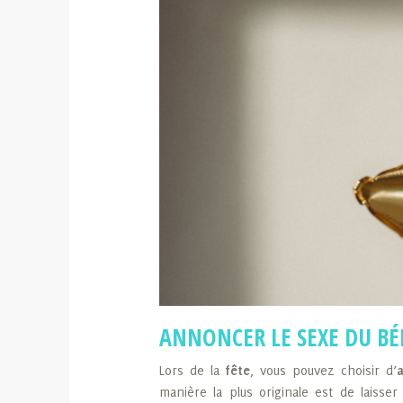
ANNONCER LE SEXE DU BÉ
Lors de la
fête
, vous pouvez choisir d’
manière la plus originale est de laisse