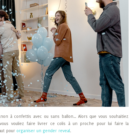
non à confettis avec ou sans ballon… Alors que vous souhaitiez
us vouliez faire livrer ce colis à un proche pour lui faire la
faut pour
organiser un gender reveal
.