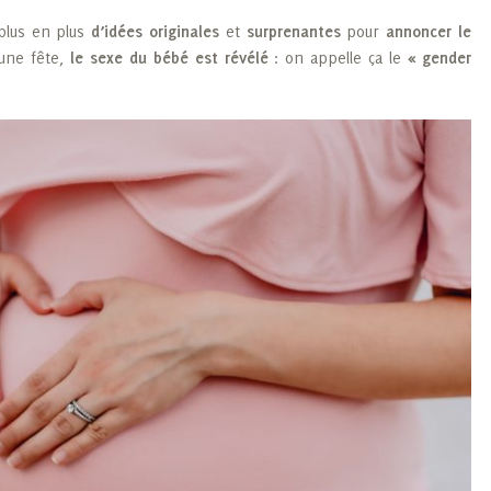
plus en plus
d’idées originales
et
surprenantes
pour
annoncer le
une fête,
le sexe du bébé est révélé
: on appelle ça le
« gender