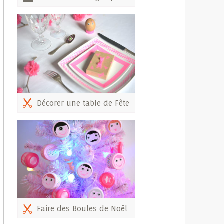
la Saint Valentin
Décorer une table de Fête
Pop et Colorée !
Faire des Boules de Noël
avec des Bouchons