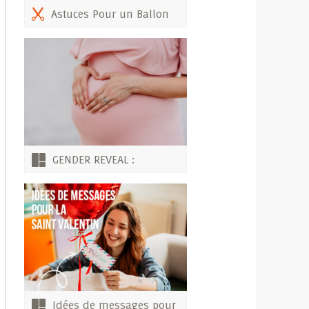
Astuces Pour un Ballon
Cadeau au Top !
GENDER REVEAL :
QUELQUES IDEES POUR
REVELER LE SEXE DU BEBE !
Idées de messages pour