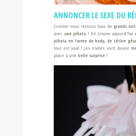
ANNONCER LE SEXE DU BÉ
Comme nous restons tous de
grands enf
avec
une piñata
! On trouve aujourd’hui
piñata en forme de body, de tétine géa
tour est joué ! Les invités vont devoir
mé
place à une
belle surprise
!