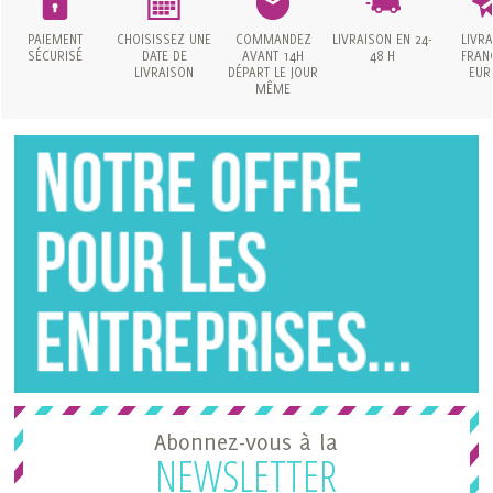
PAIEMENT
CHOISISSEZ UNE
COMMANDEZ
LIVRAISON
EN 24-
LIVR
SÉCURISÉ
DATE
DE
AVANT 14H
48 H
FRAN
LIVRAISON
DÉPART LE JOUR
EUR
MÊME
Abonnez-vous à la
NEWSLETTER