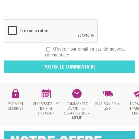
M'avertir par email en cas de nouveau
commentaire
POSTER LE COMMENTAIRE
PAIEMENT
CHOISISSEZ UNE
COMMANDEZ
LIVRAISON
EN 24-
LIVR
SÉCURISÉ
DATE
DE
AVANT 14H
48 H
FRAN
LIVRAISON
DÉPART LE JOUR
EUR
MÊME