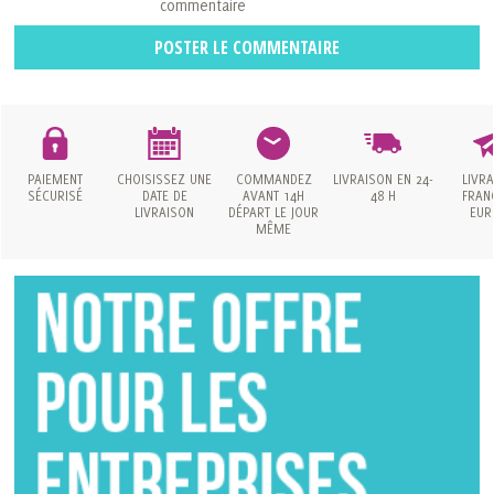
commentaire
POSTER LE COMMENTAIRE
PAIEMENT
CHOISISSEZ UNE
COMMANDEZ
LIVRAISON
EN 24-
LIVR
SÉCURISÉ
DATE
DE
AVANT 14H
48 H
FRAN
LIVRAISON
DÉPART LE JOUR
EUR
MÊME