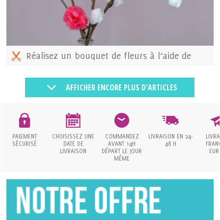
Réalisez un bouquet de fleurs à l’aide de
sacs plastiques
AFFICHER ENCORE PLUS D'ARTICLES
PAIEMENT
CHOISISSEZ UNE
COMMANDEZ
LIVRAISON
EN 24-
LIVR
SÉCURISÉ
DATE
DE
AVANT 14H
48 H
FRAN
LIVRAISON
DÉPART LE JOUR
EUR
MÊME